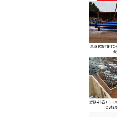
單管螺旋TIKTO
機
鏈碼-抖音TIKT
IOS校