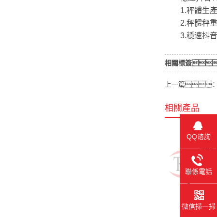
1.秤體生產
2.秤體秤重
3.穩速抖音T
相關標簽
上一篇
相關產品
QQ谘詢
聯係電話
微信掃一掃
CLM型鏈