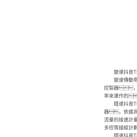
變速抖音TIK
變速傳動帶實
控製器
率來運作的
穩速抖音TI
器，依據
流量的接連計
多控等操縱計
穩速抖音TIK