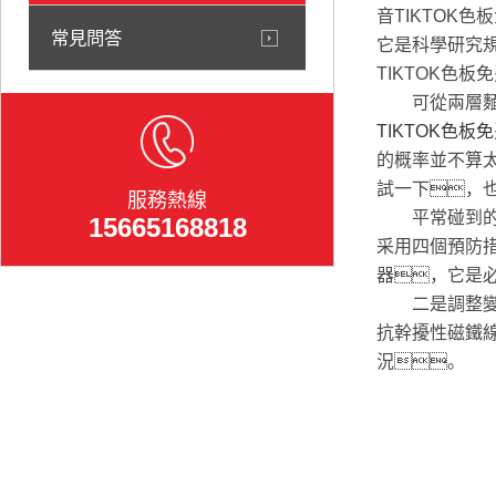
音TIKTOK
常見問答
它是科學研究
TIKTOK色
可從兩層麵考
TIKTOK色板
的概率並不算
試一下，
服務熱線
平常碰到的影
15665168818
采用四個預防措
器，它是
二是調整變頻
抗幹擾性磁鐵
況。