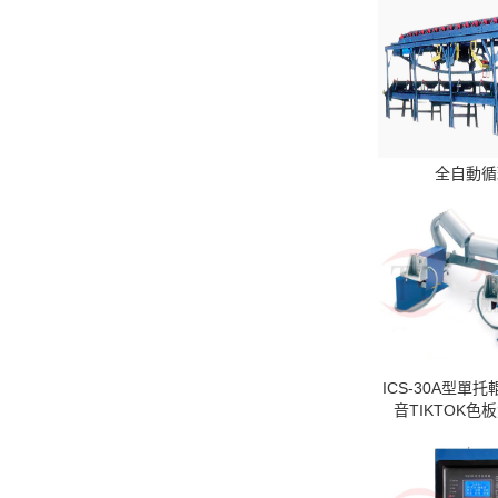
全自動循
ICS-30A型單
音TIKTOK色