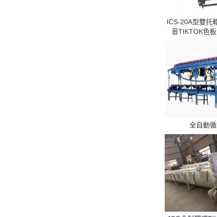
ICS-20A型雙
音TIKTOK色
全自動循