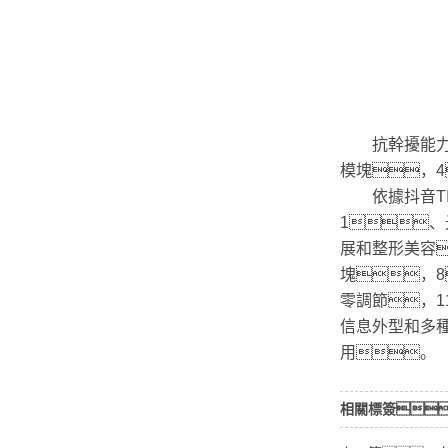
抗幹擾能力能
模塊，
依據抖音TIK
1
展和整形美容
塊，8
零調節，
信息外型和多
用。
相關標簽