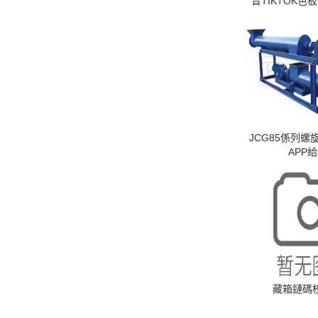
音TIKTOK色
JCG85係列螺旋
APP
藏箱鏈碼