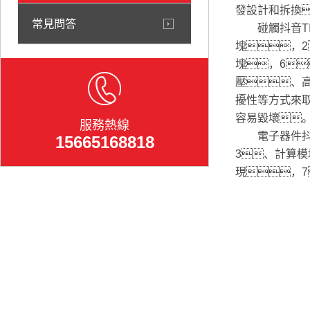
發設計和拆換
常見問答
碰觸抖音TIK
塊，
塊，6
壓、
擾性等方式來
容易毀壞
服務熱線
電子器件抖音T
15665168818
3、計算
現，