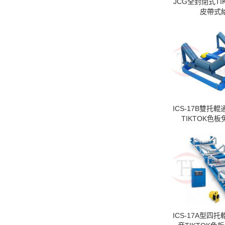
JCG全封閉式TI
皮帶式
ICS-17B雙托
TIKTOK色板
ICS-17A型四