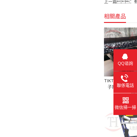
上一篇：
相關產品
QQ谘詢
TIKTOK黄版AP
聯係電話
子抖音TIKTO
IO
微信掃一掃