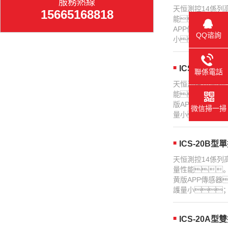
服務熱線
天恒測控14係列
15665168818
能。秤架
APP傳感器
QQ谘詢
小；單元
ICS-30A
聯係電話
天恒測控14係列
能。秤架上
版APP傳感器
微信掃一掃
量小；單元
ICS-20B
天恒測控14係列
量性能。
黄版APP傳感
護量小；
ICS-20A