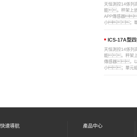
天恒測控14係列
能。秤架上放
APP傳感器
小；單
ICS-17A
天恒測控14係列
能。秤架上
傳感器，
小；單元組
快速導航
產品中心